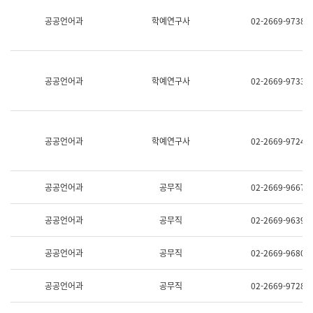
명,
교
공공언어과
학예연구사
02-2669-9738
직
육
위/
연
직
수
급,
과
전
어
공공언어과
학예연구사
02-2669-9733
화,
문
담
연
당
구
업
실
무)
어
공공언어과
학예연구사
02-2669-9724
문
연
구
과
공공언어과
공무직
02-2669-9667
어
문
연
공공언어과
공무직
02-2669-9639
구
과
(사
공공언어과
공무직
02-2669-9680
전
팀)
언
공공언어과
공무직
02-2669-9728
어
정