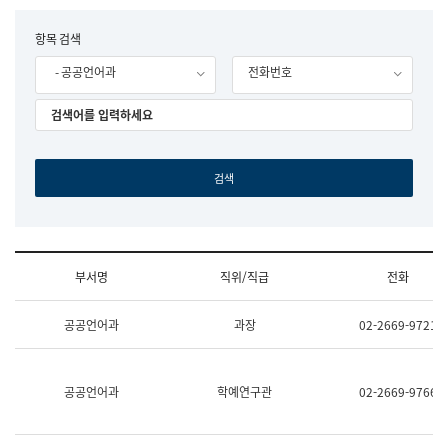
립
국
F
항목 검색
어
o
원
- 공공언어과
전화번호
r
조
m
직
도
국
어
원
원
장
기
획
연
수
부서명
직위/직급
전화
부
기
조
획
공공언어과
과장
02-2669-9721
직
운
및
영
업
과
무
공
공공언어과
학예연구관
02-2669-9766
소
공
개
언
(부
어
서
과