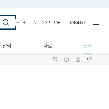
누리집 안내 지도
ENGLISH
전체 
축소
확대
알림
자료
소개
주소 복사
프린트
점자파일 내려받기
점자뷰어 보