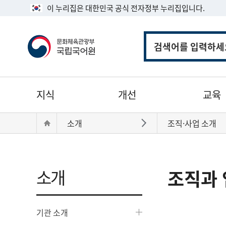
이 누리집은 대한민국 공식 전자정부 누리집입니다.
통
합
검
색
주
지식
개선
교육
메
뉴
현
Home
소개
조직·사업 소개
바로가기
재
위
치:
소개
조직과 
기관 소개