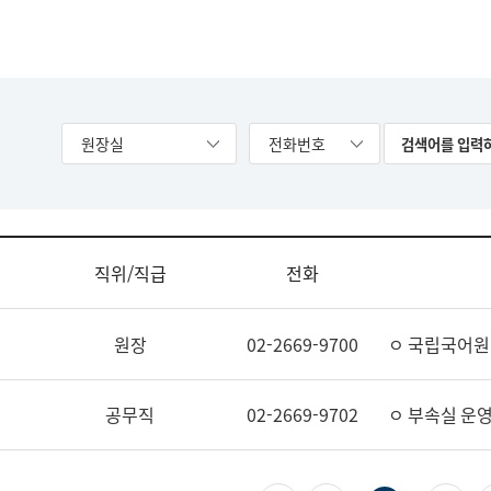
원장실
전화번호
직위/직급
전화
원장
02-2669-9700
ㅇ 국립국어원
공무직
02-2669-9702
ㅇ 부속실 운