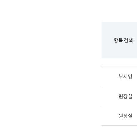
국
립
국
어
원
F
항목 검색
조
o
직
r
도
m
국
어
부서명
원
원
조
장
원장실
직
기
및
획
업
연
원장실
무
수
소
부
개
기