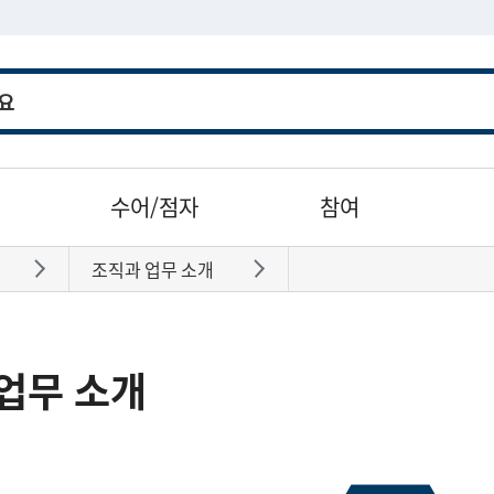
수어/점자
참여
조직과 업무 소개
바로가기
바로가기
업무 소개