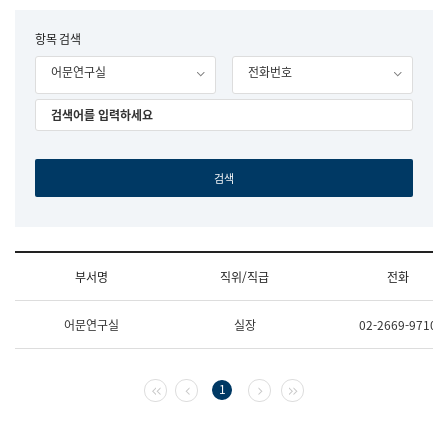
립
국
F
항목 검색
어
o
원
어문연구실
전화번호
r
조
m
직
도
국
어
원
원
장
기
획
연
수
부서명
직위/직급
전화
부
기
조
획
어문연구실
실장
02-2669-9710
직
운
및
영
업
과
무
공
첫 페이지
이전 페이지
다음 페이지
마지막 페이지
1
소
공
개
언
(부
어
서
과