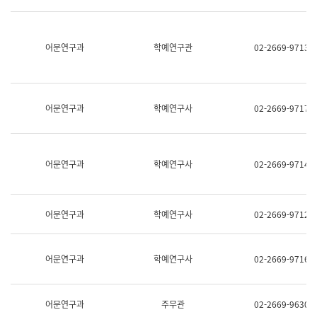
명,
교
직
육
위/
연
직
어문연구과
학예연구관
02-2669-9713
수
급,
과
전
어
화,
문
담
연
당
구
어문연구과
학예연구사
02-2669-9717
업
실
무)
어
문
연
어문연구과
학예연구사
02-2669-9714
구
과
어
문
어문연구과
학예연구사
02-2669-9712
연
구
과
(사
어문연구과
학예연구사
02-2669-9716
전
팀)
언
어
어문연구과
주무관
02-2669-9630
정