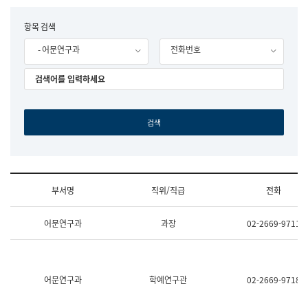
립
국
F
항목 검색
어
o
원
- 어문연구과
전화번호
r
조
m
직
도
국
어
원
원
장
기
획
연
수
부서명
직위/직급
전화
부
기
조
획
어문연구과
과장
02-2669-9711
직
운
및
영
업
과
무
공
소
공
어문연구과
학예연구관
02-2669-9718
개
언
(부
어
서
과