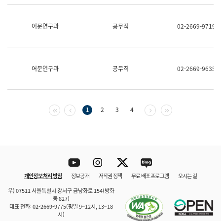
보
과
한
어문연구과
공무직
02-2669-9719
국
어
진
흥
과
어문연구과
공무직
02-2669-9635
수
어
점
자
진
첫 페이지
이전 페이지
다음 페이지
마지막 페이지
1
2
3
4
흥
과
Youtube
Instagram
Twitter
blog
개인정보 처리 방침
정보공개
저작권 정책
무료 배포 프로그램
오시는 길
바로 가기
문체부와 소속기관
우) 07511 서울특별시 강서구 금낭화로 154(방화
동 827)
대표 전화: 02-2669-9775(평일 9~12시, 13~18
시)