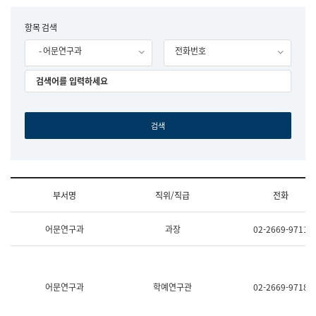
립
국
F
항목 검색
어
o
원
- 어문연구과
전화번호
r
조
m
직
도
국
어
원
원
장
기
획
연
수
부서명
직위/직급
전화
부
기
조
획
어문연구과
과장
02-2669-9711
직
운
및
영
업
과
무
공
소
공
어문연구과
학예연구관
02-2669-9718
개
언
(부
어
서
과