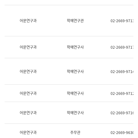
명,
교
직
육
위/
연
직
어문연구과
학예연구관
02-2669-9713
수
급,
과
전
어
화,
문
담
연
당
구
어문연구과
학예연구사
02-2669-9717
업
실
무)
어
문
연
어문연구과
학예연구사
02-2669-9714
구
과
어
문
어문연구과
학예연구사
02-2669-9712
연
구
과
(사
어문연구과
학예연구사
02-2669-9716
전
팀)
언
어
어문연구과
주무관
02-2669-9630
정