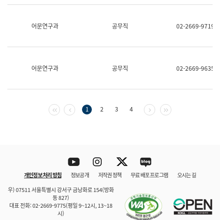
보
과
한
어문연구과
공무직
02-2669-9719
국
어
진
흥
과
어문연구과
공무직
02-2669-9635
수
어
점
자
진
첫 페이지
이전 페이지
다음 페이지
마지막 페이지
1
2
3
4
흥
과
Youtube
Instagram
Twitter
blog
개인정보 처리 방침
정보공개
저작권 정책
무료 배포 프로그램
오시는 길
바로 가기
문체부와 소속기관
우) 07511 서울특별시 강서구 금낭화로 154(방화
동 827)
대표 전화: 02-2669-9775(평일 9~12시, 13~18
시)