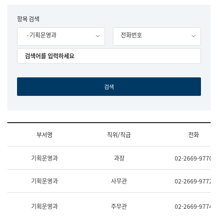
립
국
F
항목 검색
어
o
원
- 기획운영과
전화번호
r
조
m
직
도
국
어
원
원
장
기
획
연
수
부서명
직위/직급
전화
부
기
조
획
기획운영과
과장
02-2669-9770
직
운
및
영
업
과
기획운영과
사무관
02-2669-9772
무
공
소
공
개
언
기획운영과
주무관
02-2669-9774
(부
어
서
과