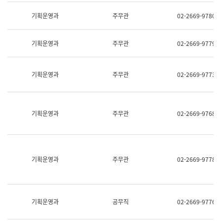
명,
교
직
기획운영과
주무관
02-2669-9780
육
위/
연
직
수
급,
과
기획운영과
주무관
02-2669-9779
전
어
화,
문
담
연
당
기획운영과
주무관
02-2669-9773
구
업
실
무)
어
문
연
기획운영과
주무관
02-2669-9768
구
과
어
문
연
구
기획운영과
주무관
02-2669-9778
과
(사
전
팀)
언
기획운영과
공무직
02-2669-9776
어
정