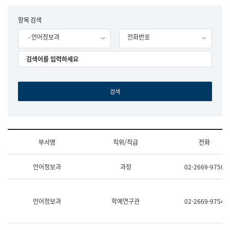
립
국
F
항목 검색
어
o
원
- 언어정보과
전화번호
r
조
m
직
도
국
어
원
원
장
기
획
연
수
부서명
직위/직급
전화
부
기
조
획
언어정보과
과장
02-2669-9750
직
운
및
영
업
과
무
공
언어정보과
학예연구관
02-2669-9754
소
공
개
언
(부
어
서
과