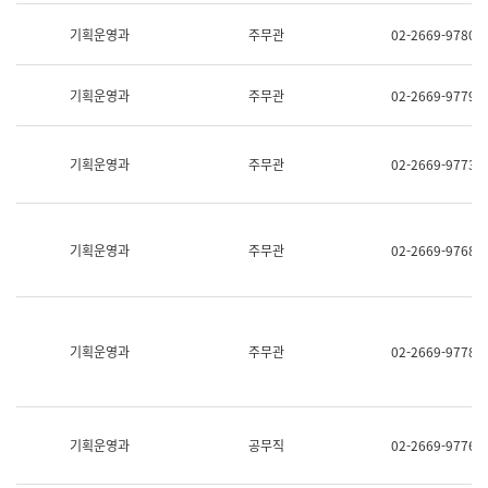
명,
교
직
기획운영과
주무관
02-2669-9780
육
위/
연
직
수
급,
과
기획운영과
주무관
02-2669-9779
전
어
화,
문
담
연
당
기획운영과
주무관
02-2669-9773
구
업
실
무)
어
문
연
기획운영과
주무관
02-2669-9768
구
과
어
문
연
구
기획운영과
주무관
02-2669-9778
과
(사
전
팀)
언
기획운영과
공무직
02-2669-9776
어
정