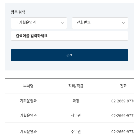
립
국
F
항목 검색
어
o
원
- 기획운영과
전화번호
r
조
m
직
도
국
어
원
원
장
기
획
연
수
부서명
직위/직급
전화
부
기
조
획
기획운영과
과장
02-2669-9770
직
운
및
영
업
과
기획운영과
사무관
02-2669-9772
무
공
소
공
개
언
기획운영과
주무관
02-2669-9774
(부
어
서
과