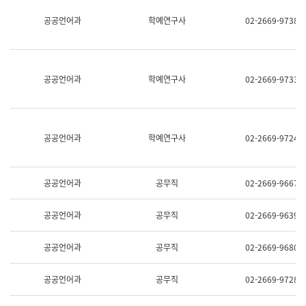
명,
교
공공언어과
학예연구사
02-2669-9738
직
육
위/
연
직
수
급,
과
전
어
공공언어과
학예연구사
02-2669-9733
화,
문
담
연
당
구
업
실
무)
어
공공언어과
학예연구사
02-2669-9724
문
연
구
과
공공언어과
공무직
02-2669-9667
어
문
연
공공언어과
공무직
02-2669-9639
구
과
(사
공공언어과
공무직
02-2669-9680
전
팀)
언
공공언어과
공무직
02-2669-9728
어
정