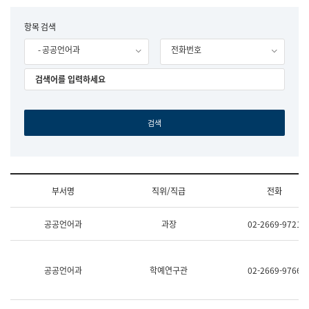
립
국
F
항목 검색
어
o
원
- 공공언어과
전화번호
r
조
m
직
도
국
어
원
원
장
기
획
연
수
부서명
직위/직급
전화
부
기
조
획
공공언어과
과장
02-2669-9721
직
운
및
영
업
과
무
공
공공언어과
학예연구관
02-2669-9766
소
공
개
언
(부
어
서
과