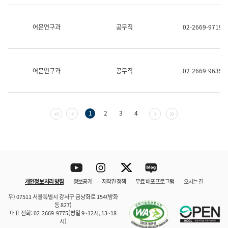
보
과
한
어문연구과
공무직
02-2669-9719
국
어
진
흥
과
어문연구과
공무직
02-2669-9635
수
어
점
자
진
첫 페이지
이전 페이지
다음 페이지
마지막 페이지
1
2
3
4
흥
과
Youtube
Instagram
Twitter
blog
개인정보 처리 방침
정보공개
저작권 정책
무료 배포 프로그램
오시는 길
바로 가기
문체부와 소속기관
우) 07511 서울특별시 강서구 금낭화로 154(방화
동 827)
대표 전화: 02-2669-9775(평일 9~12시, 13~18
시)