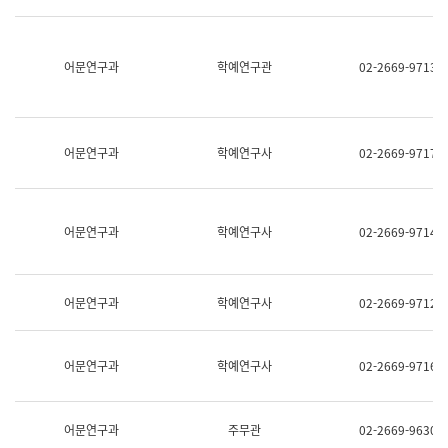
명,
교
직
육
위/
연
직
어문연구과
학예연구관
02-2669-9713
수
급,
과
전
어
화,
문
담
연
당
구
어문연구과
학예연구사
02-2669-9717
업
실
무)
어
문
연
어문연구과
학예연구사
02-2669-9714
구
과
어
문
어문연구과
학예연구사
02-2669-9712
연
구
과
(사
어문연구과
학예연구사
02-2669-9716
전
팀)
언
어
어문연구과
주무관
02-2669-9630
정