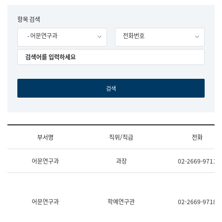
립
국
F
항목 검색
어
o
원
- 어문연구과
전화번호
r
조
m
직
도
국
어
원
원
장
기
획
연
수
부서명
직위/직급
전화
부
기
조
획
어문연구과
과장
02-2669-9711
직
운
및
영
업
과
무
공
소
공
어문연구과
학예연구관
02-2669-9718
개
언
(부
어
서
과