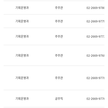
명,
교
직
기획운영과
주무관
02-2669-9780
육
위/
연
직
수
급,
과
기획운영과
주무관
02-2669-9779
전
어
화,
문
담
연
당
기획운영과
주무관
02-2669-9773
구
업
실
무)
어
문
연
기획운영과
주무관
02-2669-9768
구
과
어
문
연
구
기획운영과
주무관
02-2669-9778
과
(사
전
팀)
언
기획운영과
공무직
02-2669-9776
어
정