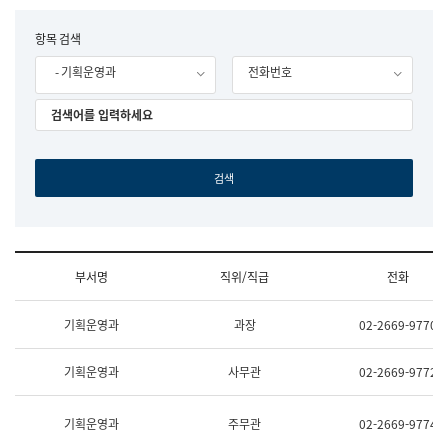
립
국
F
항목 검색
어
o
원
- 기획운영과
전화번호
r
조
m
직
도
국
어
원
원
장
기
획
연
수
부서명
직위/직급
전화
부
기
조
획
기획운영과
과장
02-2669-9770
직
운
및
영
업
과
기획운영과
사무관
02-2669-9772
무
공
소
공
개
언
기획운영과
주무관
02-2669-9774
(부
어
서
과