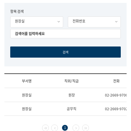
립
국
F
항목 검색
어
o
원
원장실
전화번호
r
조
m
직
도
국
어
원
원
장
기
획
연
수
부서명
직위/직급
전화
부
기
조
획
원장실
원장
02-2669-9700
직
운
및
영
업
과
원장실
공무직
02-2669-9702
무
공
소
공
개
언
(부
어
첫 페이지
이전 페이지
다음 페이지
마지막 페이지
1
서
과