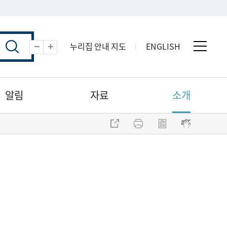
누리집 안내 지도
ENGLISH
전체 
축소
확대
알림
자료
소개
주소 복사
프린트
점자파일 내려받기
점자뷰어 보