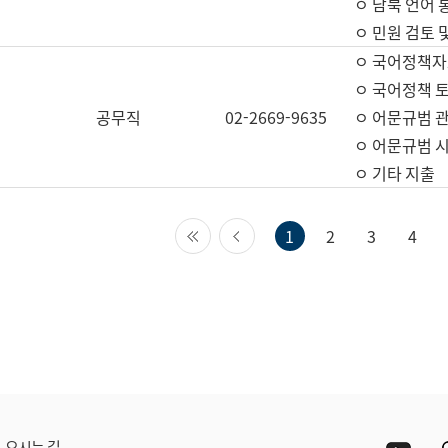
ㅇ 남북 언어 
ㅇ 민원 검토 
ㅇ 국어정책자
ㅇ 국어정책 
공무직
02-2669-9635
ㅇ 어문규범 
ㅇ 어문규범 
ㅇ 기타 지출
첫 페이지
이전 페이지
1
2
3
4
Yout
오시는 길