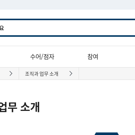
수어/점자
참여
조직과 업무 소개
바로가기
바로가기
업무 소개