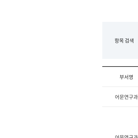
국
립
국
어
원
F
항목 검색
조
o
직
r
도
m
국
어
부서명
원
원
조
장
어문연구과
직
기
및
획
업
연
무
수
소
부
개
기
어문연구과