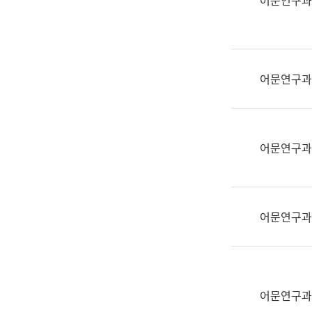
어문연구과
실
어
문
연
구
어문연구과
과
어
문
연
어문연구과
구
과
(사
전
어문연구과
팀)
언
어
정
보
어문연구과
과