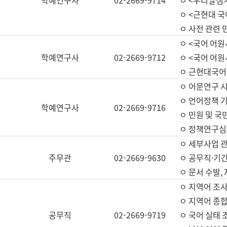
학예연구사
02-2669-9714
ㅇ <우리말샘>
ㅇ <근현대 
ㅇ 사전 관련 
ㅇ <국어 어원
학예연구사
02-2669-9712
ㅇ <국어 어원
ㅇ 근현대국어
ㅇ 어문연구 시
ㅇ 언어정책 기
학예연구사
02-2669-9716
ㅇ 민원 및 국
ㅇ 정책연구심
ㅇ 세부사업 관리
주무관
02-2669-9630
ㅇ 공무직·기간
ㅇ 문서 수발,
ㅇ 지역어 조사
ㅇ 지역어 종합
공무직
02-2669-9719
ㅇ 국어 실태 