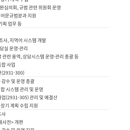
완심의회, 규범 관련 위원회 운영
 어문규범분과 지원
 기획 업무 등
업
 조사, 지역어 시스템 개발
담실 운영·관리
 관련 용역, 상담시스템 운영·관리 총괄 등
통합 사업
2931-300)
 감수 및 운영 총괄
합 시스템 관리 및 운영
업(2931-305) 관리 및 예결산
중장기 계획 수립 지원
조사
대사전> 개편