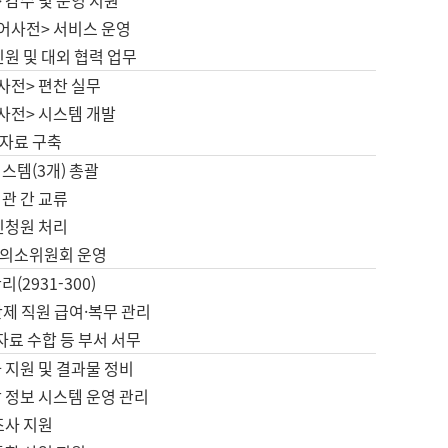
 감수 및 운영 지원
국어사전> 서비스 운영
민원 및 대외 협력 업무
사전> 편찬 실무
사전> 시스템 개발
자료 구축
스템(3개) 총괄
관 간 교류
민청원 처리
의소위원회 운영
(2931-300)
제 직원 급여·복무 관리
 자료 수합 등 부서 서무
 지원 및 결과물 정비
 정보 시스템 운영 관리
조사 지원