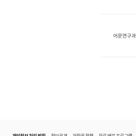
한
국
어
진
흥
어문연구과
과
수
어
점
자
진
흥
과
개인정보 처리 방침
정보공개
저작권 정책
무료 배포 프로그램