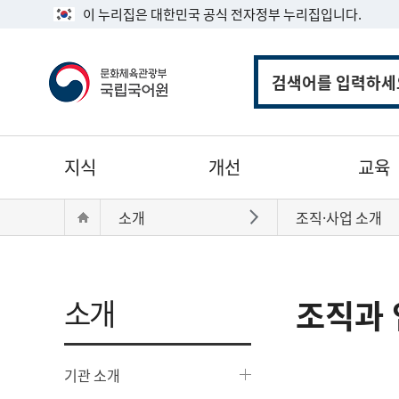
이 누리집은 대한민국 공식 전자정부 누리집입니다.
통
합
검
색
주
지식
개선
교육
메
뉴
현
Home
소개
조직·사업 소개
바로가기
재
위
치:
소개
조직과 
기관 소개