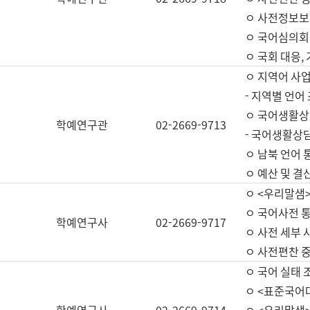
ㅇ 사전정보보
ㅇ 국어심의회
ㅇ 국회 대응,
ㅇ 지역어 사
- 지역별 언어
ㅇ 국어생활상
학예연구관
02-2669-9713
- 국어생활상담
ㅇ 남북 언어 
ㅇ 예산 및 결산(
ㅇ <우리말샘>
ㅇ 국어사전 통
학예연구사
02-2669-9717
ㅇ 사전 세부 사
ㅇ 사전편찬 
ㅇ 국어 실태 
ㅇ <표준국어