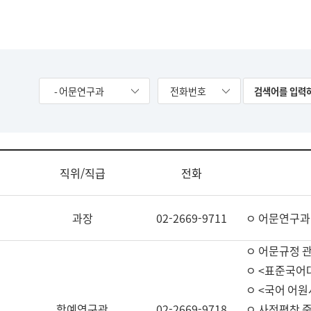
- 어문연구과
전화번호
직위/직급
전화
과장
02-2669-9711
ㅇ 어문연구과
ㅇ 어문규정 
ㅇ <표준국어
ㅇ <국어 어원
학예연구관
02-2669-9718
ㅇ 사전편찬 