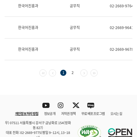
보
한국어진흥과
공무직
02-2669-9764
과
한
국
어
한국어진흥과
공무직
02-2669-9641
진
흥
과
수
한국어진흥과
공무직
02-2669-9678
어
점
자
진
흥
첫 페이지
이전 페이지
다음 페이지
마지막 페이지
1
2
과
Youtube
Instagram
Twitter
blog
개인정보 처리 방침
정보공개
저작권 정책
무료 배포 프로그램
오시는 길
바로 가기
문체부와 소속기관
우) 07511 서울특별시 강서구 금낭화로 154(방화
동 827)
대표 전화: 02-2669-9775(평일 9~12시, 13~18