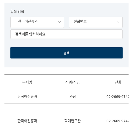
립
국
F
항목 검색
어
o
원
- 한국어진흥과
전화번호
r
조
m
직
도
국
어
원
원
장
기
획
연
수
부서명
직위/직급
전화
부
기
조
획
한국어진흥과
과장
02-2669-9742
직
운
및
영
업
과
무
공
소
공
한국어진흥과
학예연구관
02-2669-9742
개
언
(부
어
서
과