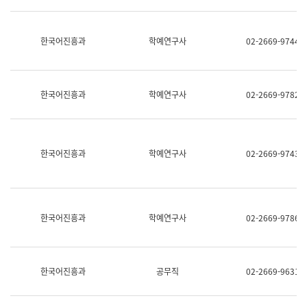
명,
교
직
육
위/
연
한국어진흥과
학예연구사
02-2669-9744
직
수
급,
과
전
어
화,
문
담
연
한국어진흥과
학예연구사
02-2669-9782
당
구
업
실
무)
어
문
연
한국어진흥과
학예연구사
02-2669-9743
구
과
어
문
연
한국어진흥과
학예연구사
02-2669-9786
구
과
(사
전
팀)
한국어진흥과
공무직
02-2669-9631
언
어
정