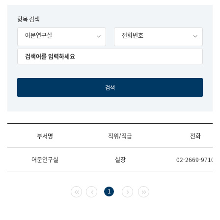
립
국
F
항목 검색
어
o
원
어문연구실
전화번호
r
조
m
직
도
국
어
원
원
장
기
획
연
수
부서명
직위/직급
전화
부
기
조
획
어문연구실
실장
02-2669-9710
직
운
및
영
업
과
무
공
첫 페이지
이전 페이지
다음 페이지
마지막 페이지
1
소
공
개
언
(부
어
서
과