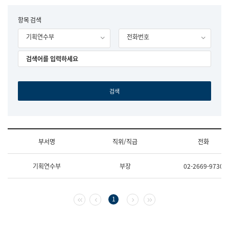
립
국
F
항목 검색
어
o
원
기획연수부
전화번호
r
조
m
직
도
국
어
원
원
장
기
획
연
수
부서명
직위/직급
전화
부
기
조
획
기획연수부
부장
02-2669-9730
직
운
및
영
업
과
무
공
첫 페이지
이전 페이지
다음 페이지
마지막 페이지
1
소
공
개
언
(부
어
서
과