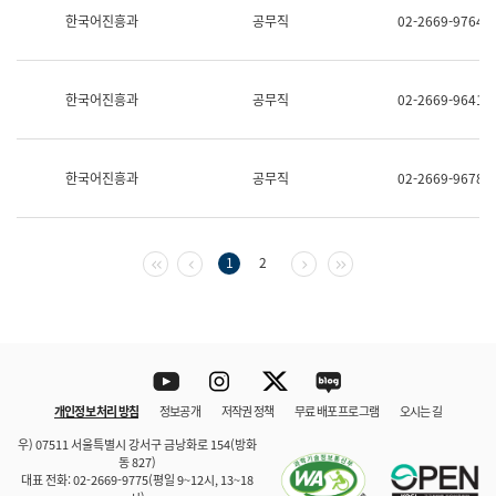
보
한국어진흥과
공무직
02-2669-9764
과
한
국
어
한국어진흥과
공무직
02-2669-9641
진
흥
과
수
한국어진흥과
공무직
02-2669-9678
어
점
자
진
흥
첫 페이지
이전 페이지
다음 페이지
마지막 페이지
1
2
과
Youtube
Instagram
Twitter
blog
개인정보 처리 방침
정보공개
저작권 정책
무료 배포 프로그램
오시는 길
바로 가기
문체부와 소속기관
우) 07511 서울특별시 강서구 금낭화로 154(방화
동 827)
대표 전화: 02-2669-9775(평일 9~12시, 13~18