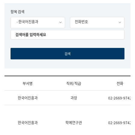
립
국
F
항목 검색
어
o
원
- 한국어진흥과
전화번호
r
조
m
직
도
국
어
원
원
장
기
획
연
수
부서명
직위/직급
전화
부
기
조
획
한국어진흥과
과장
02-2669-9742
직
운
및
영
업
과
무
공
소
공
한국어진흥과
학예연구관
02-2669-9742
개
언
(부
어
서
과