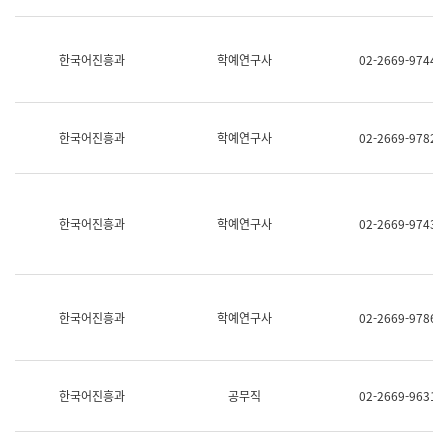
명,
교
직
육
위/
연
한국어진흥과
학예연구사
02-2669-9744
직
수
급,
과
전
어
화,
문
담
연
한국어진흥과
학예연구사
02-2669-9782
당
구
업
실
무)
어
문
연
한국어진흥과
학예연구사
02-2669-9743
구
과
어
문
연
한국어진흥과
학예연구사
02-2669-9786
구
과
(사
전
팀)
한국어진흥과
공무직
02-2669-9631
언
어
정