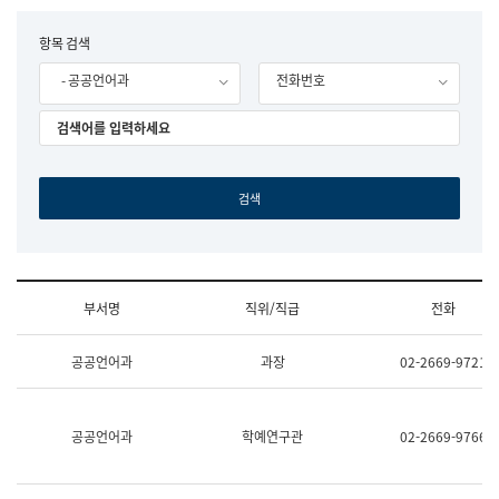
립
국
F
항목 검색
어
o
원
- 공공언어과
전화번호
r
조
m
직
도
국
어
원
원
장
기
획
연
수
부서명
직위/직급
전화
부
기
조
획
공공언어과
과장
02-2669-9721
직
운
및
영
업
과
무
공
공공언어과
학예연구관
02-2669-9766
소
공
개
언
(부
어
서
과