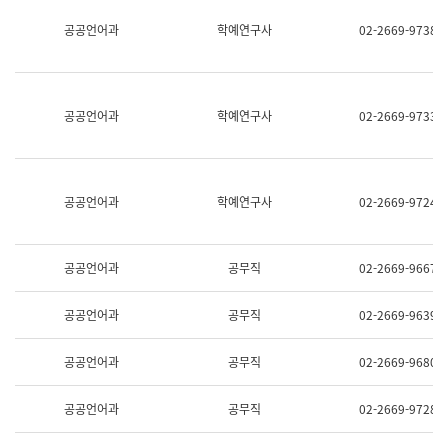
명,
교
공공언어과
학예연구사
02-2669-9738
직
육
위/
연
직
수
급,
과
전
어
공공언어과
학예연구사
02-2669-9733
화,
문
담
연
당
구
업
실
무)
어
공공언어과
학예연구사
02-2669-9724
문
연
구
과
공공언어과
공무직
02-2669-9667
어
문
연
공공언어과
공무직
02-2669-9639
구
과
(사
공공언어과
공무직
02-2669-9680
전
팀)
언
공공언어과
공무직
02-2669-9728
어
정