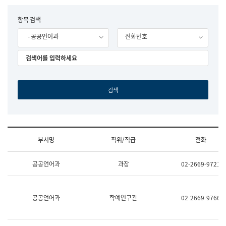
립
국
F
항목 검색
어
o
원
- 공공언어과
전화번호
r
조
m
직
도
국
어
원
원
장
기
획
연
수
부서명
직위/직급
전화
부
기
조
획
공공언어과
과장
02-2669-9721
직
운
및
영
업
과
무
공
공공언어과
학예연구관
02-2669-9766
소
공
개
언
(부
어
서
과