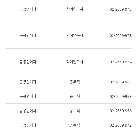
명,
교
공공언어과
학예연구사
02-2669-9738
직
육
위/
연
직
수
급,
과
전
어
공공언어과
학예연구사
02-2669-9733
화,
문
담
연
당
구
업
실
무)
어
공공언어과
학예연구사
02-2669-9724
문
연
구
과
공공언어과
공무직
02-2669-9667
어
문
연
공공언어과
공무직
02-2669-9639
구
과
(사
공공언어과
공무직
02-2669-9680
전
팀)
언
공공언어과
공무직
02-2669-9728
어
정