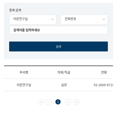
립
국
F
항목 검색
어
o
원
어문연구실
전화번호
r
조
m
직
도
국
어
원
원
장
기
획
연
수
부서명
직위/직급
전화
부
기
조
획
어문연구실
실장
02-2669-9710
직
운
및
영
업
과
무
공
첫 페이지
이전 페이지
다음 페이지
마지막 페이지
1
소
공
개
언
(부
어
서
과