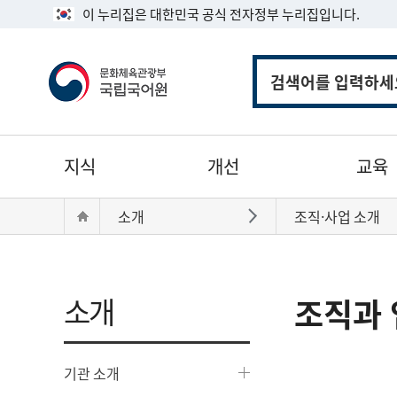
이 누리집은 대한민국 공식 전자정부 누리집입니다.
통
합
검
색
주
지식
개선
교육
메
뉴
현
Home
소개
조직·사업 소개
바로가기
재
위
치:
소개
조직과 
기관 소개