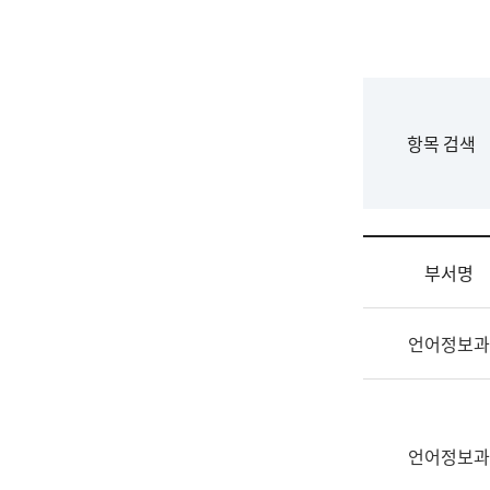
국
립
국
어
원
F
항목 검색
조
o
직
r
도
m
국
어
부서명
원
원
조
장
언어정보과
직
기
및
획
업
연
무
수
소
언어정보과
부
개
기