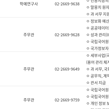
ㅇ 인공지능의
학예연구사
02-2669-9638
ㅇ 말뭉치 원자
ㅇ 과 서무 지
ㅇ 정보화 예산
ㅇ 공공데이터 
주무관
02-2669-9628
ㅇ 성과 관리(
ㅇ 국립국어원
ㅇ 국가정보자
ㅇ 세부사업(
(용어 관리 체
주무관
02-2669-9649
ㅇ 과 서무, 
ㅇ 공무직, 계
ㅇ 관서 지급
ㅇ 국립국어원
ㅇ 국립국어원
주무관
02-2669-9759
ㅇ 개인 정보 