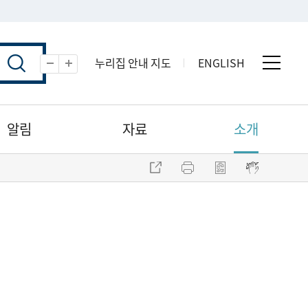
누리집 안내 지도
ENGLISH
전체 
축소
확대
알림
자료
소개
주소 복사
프린트
점자파일 내려받기
점자뷰어 보