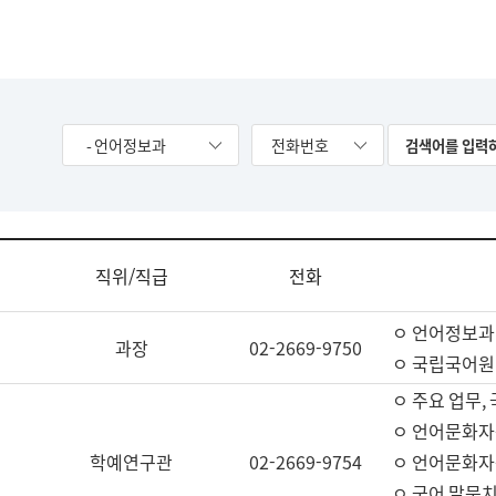
- 언어정보과
전화번호
직위/직급
전화
ㅇ 언어정보과
과장
02-2669-9750
ㅇ 국립국어원
ㅇ 주요 업무,
ㅇ 언어문화자
학예연구관
02-2669-9754
ㅇ 언어문화자
ㅇ 국어 말뭉치