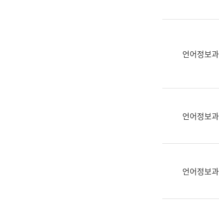
(부
획
서
운
명,
영
직
과
위/
언어정보과
공
직
공
급,
언
전
어
화,
과
담
교
언어정보과
당
육
업
연
무)
수
과
언어정보과
어
문
연
구