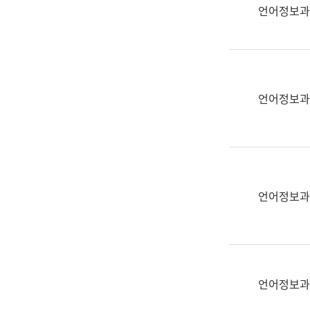
실
언어정보과
어
문
연
구
과
언어정보과
어
문
연
구
과
(사
언어정보과
전
팀)
언
어
정
언어정보과
보
과