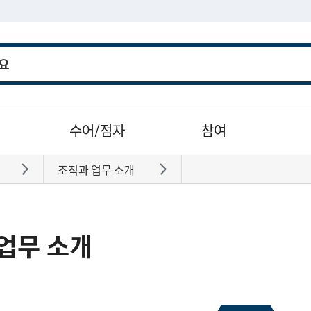
수어/점자
참여
조직과 업무 소개
바로가기
바로가기
업무 소개