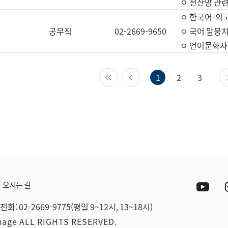
ㅇ 전산망 관련
ㅇ 한국어-외
공무직
02-2669-9650
ㅇ 국어 말뭉치
ㅇ 언어문화자원
첫 페이지
이전 페이지
1
2
3
Yout
오시는 길
전화: 02-2669-9775(평일 9~12시, 13~18시)
guage ALL RIGHTS RESERVED.