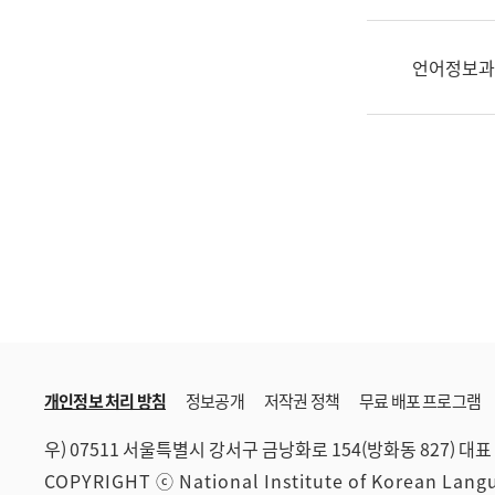
한
국
어
언어정보과
진
흥
과
수
어
점
자
진
흥
과
개인정보 처리 방침
정보공개
저작권 정책
무료 배포 프로그램
우) 07511 서울특별시 강서구 금낭화로 154(방화동 827)
대표 
COPYRIGHT ⓒ National Institute of Korean Lan