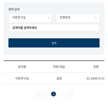
립
국
F
항목 검색
어
o
원
어문연구실
전화번호
r
조
m
직
도
국
어
원
원
장
기
획
연
수
부서명
직위/직급
전화
부
기
조
획
어문연구실
실장
02-2669-9710
직
운
및
영
업
과
무
공
첫 페이지
이전 페이지
다음 페이지
마지막 페이지
1
소
공
개
언
(부
어
서
과