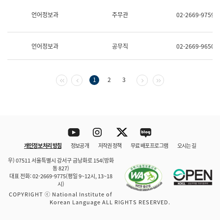
보
과
언어정보과
주무관
02-2669-9759
한
국
어
언어정보과
공무직
02-2669-9650
진
흥
과
수
첫 페이지
이전 페이지
다음 페이지
마지막 페이지
1
2
3
어
점
자
진
흥
과
Youtube
Instagram
Twitter
blog
개인정보 처리 방침
정보공개
저작권 정책
무료 배포 프로그램
오시는 길
바로 가기
문체부와 소속기관
우) 07511 서울특별시 강서구 금낭화로 154(방화
동 827)
대표 전화: 02-2669-9775(평일 9~12시, 13~18
시)
COPYRIGHT ⓒ National Institute of
Korean Language ALL RIGHTS RESERVED.