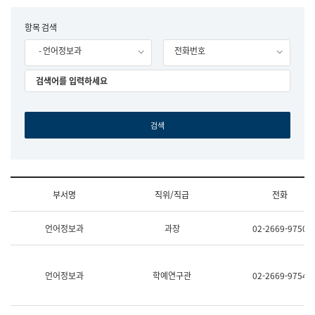
립
국
F
항목 검색
어
o
원
- 언어정보과
전화번호
r
조
m
직
도
국
어
원
원
장
기
획
연
수
부서명
직위/직급
전화
부
기
조
획
언어정보과
과장
02-2669-9750
직
운
및
영
업
과
무
공
언어정보과
학예연구관
02-2669-9754
소
공
개
언
(부
어
서
과