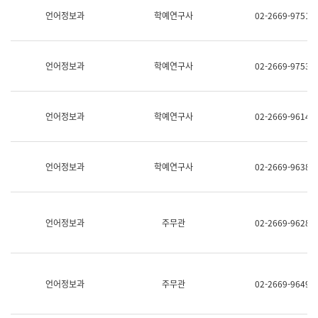
명,
교
언어정보과
학예연구사
02-2669-9751
직
육
위/
연
직
수
급,
과
언어정보과
학예연구사
02-2669-9753
전
어
화,
문
담
연
당
구
언어정보과
학예연구사
02-2669-9614
업
실
무)
어
문
연
언어정보과
학예연구사
02-2669-9638
구
과
어
문
연
언어정보과
주무관
02-2669-9628
구
과
(사
전
팀)
언어정보과
주무관
02-2669-9649
언
어
정