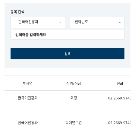
립
국
F
항목 검색
어
o
원
- 한국어진흥과
전화번호
r
조
m
직
도
국
어
원
원
장
기
획
연
수
부서명
직위/직급
전화
부
기
조
획
한국어진흥과
과장
02-2669-9742
직
운
및
영
업
과
무
공
소
공
한국어진흥과
학예연구관
02-2669-9742
개
언
(부
어
서
과