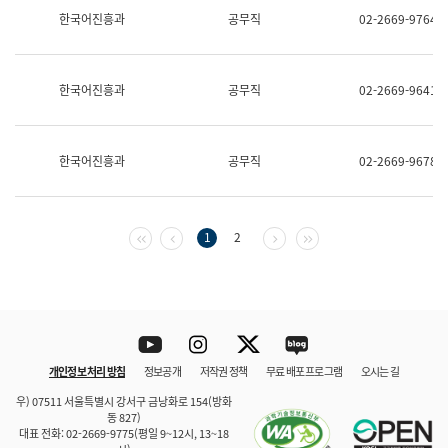
보
한국어진흥과
공무직
02-2669-9764
과
한
국
어
한국어진흥과
공무직
02-2669-9641
진
흥
과
수
한국어진흥과
공무직
02-2669-9678
어
점
자
진
흥
첫 페이지
이전 페이지
다음 페이지
마지막 페이지
1
2
과
Youtube
Instagram
Twitter
blog
개인정보 처리 방침
정보공개
저작권 정책
무료 배포 프로그램
오시는 길
바로 가기
문체부와 소속기관
우) 07511 서울특별시 강서구 금낭화로 154(방화
동 827)
대표 전화: 02-2669-9775(평일 9~12시, 13~18