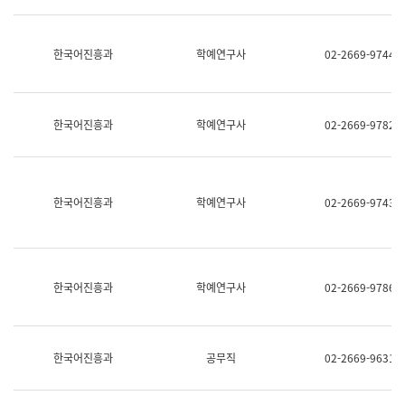
명,
교
직
육
위/
연
한국어진흥과
학예연구사
02-2669-9744
직
수
급,
과
전
어
화,
문
담
연
한국어진흥과
학예연구사
02-2669-9782
당
구
업
실
무)
어
문
연
한국어진흥과
학예연구사
02-2669-9743
구
과
어
문
연
한국어진흥과
학예연구사
02-2669-9786
구
과
(사
전
팀)
한국어진흥과
공무직
02-2669-9631
언
어
정