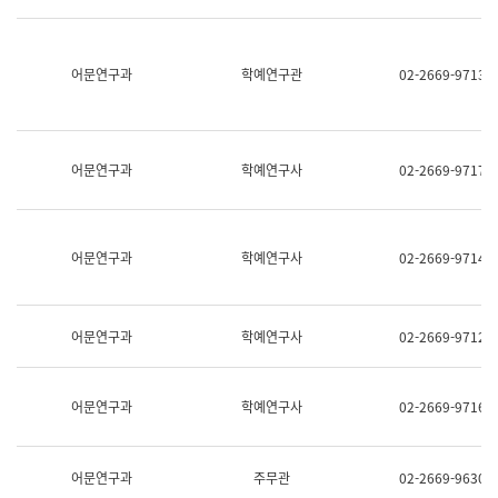
명,
교
직
육
위/
연
직
어문연구과
학예연구관
02-2669-9713
수
급,
과
전
어
화,
문
담
연
당
구
어문연구과
학예연구사
02-2669-9717
업
실
무)
어
문
연
어문연구과
학예연구사
02-2669-9714
구
과
어
문
어문연구과
학예연구사
02-2669-9712
연
구
과
(사
어문연구과
학예연구사
02-2669-9716
전
팀)
언
어
어문연구과
주무관
02-2669-9630
정