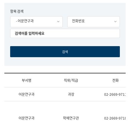
립
국
F
항목 검색
어
o
원
- 어문연구과
전화번호
r
조
m
직
도
국
어
원
원
장
기
획
연
수
부서명
직위/직급
전화
부
기
조
획
어문연구과
과장
02-2669-9711
직
운
및
영
업
과
무
공
소
공
어문연구과
학예연구관
02-2669-9718
개
언
(부
어
서
과