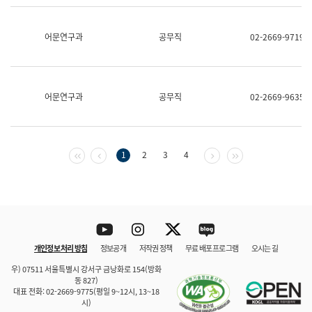
보
과
한
어문연구과
공무직
02-2669-9719
국
어
진
흥
과
어문연구과
공무직
02-2669-9635
수
어
점
자
진
첫 페이지
이전 페이지
다음 페이지
마지막 페이지
1
2
3
4
흥
과
Youtube
Instagram
Twitter
blog
개인정보 처리 방침
정보공개
저작권 정책
무료 배포 프로그램
오시는 길
바로 가기
문체부와 소속기관
우) 07511 서울특별시 강서구 금낭화로 154(방화
동 827)
대표 전화: 02-2669-9775(평일 9~12시, 13~18
시)