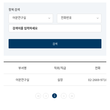
립
국
F
항목 검색
어
o
원
어문연구실
전화번호
r
조
m
직
도
국
어
원
원
장
기
획
연
수
부서명
직위/직급
전화
부
기
조
획
어문연구실
실장
02-2669-9710
직
운
및
영
업
과
무
공
첫 페이지
이전 페이지
다음 페이지
마지막 페이지
1
소
공
개
언
(부
어
서
과