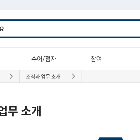
수어/점자
참여
조직과 업무 소개
바로가기
바로가기
업무 소개