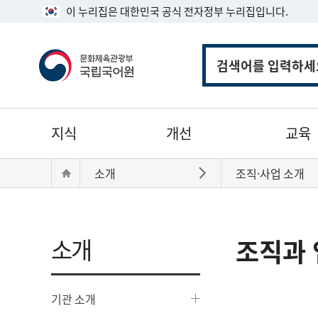
이 누리집은 대한민국 공식 전자정부 누리집입니다.
통
합
검
색
주
지식
개선
교육
메
뉴
현
Home
소개
조직·사업 소개
바로가기
재
위
치:
소개
조직과 
기관 소개