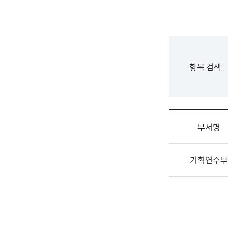
국
립
국
어
원
F
항목 검색
조
o
직
r
도
m
국
어
부서명
원
원
조
장
기획연수부
직
기
및
획
업
연
무
수
소
부
개
기