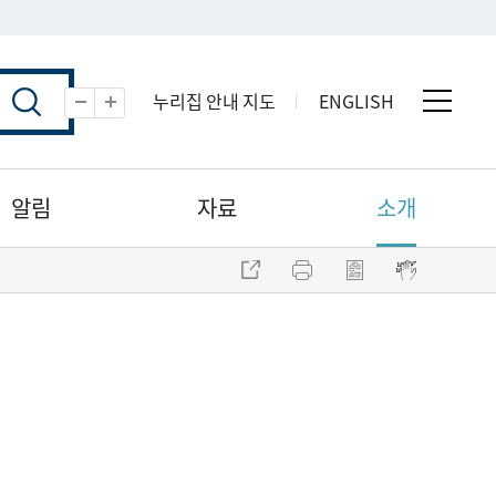
누리집 안내 지도
ENGLISH
전체 
축소
확대
알림
자료
소개
주소 복사
프린트
점자파일 내려받기
점자뷰어 보