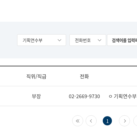
기획연수부
전화번호
직위/직급
전화
부장
02-2669-9730
ㅇ 기획연수부
첫 페이지
이전 페이지
다
1