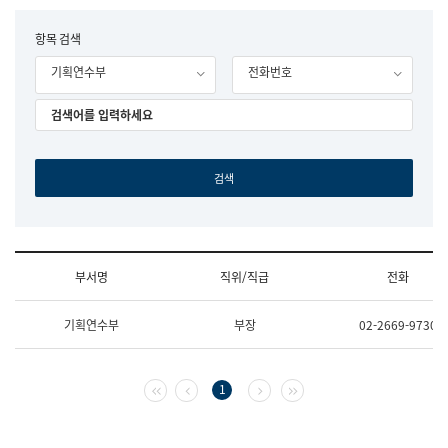
립
국
F
항목 검색
어
o
원
기획연수부
전화번호
r
조
m
직
도
국
어
원
원
장
기
획
연
수
부서명
직위/직급
전화
부
기
조
획
기획연수부
부장
02-2669-9730
직
운
및
영
업
과
무
공
첫 페이지
이전 페이지
다음 페이지
마지막 페이지
1
소
공
개
언
(부
어
서
과