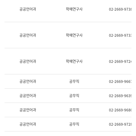
명,
교
공공언어과
학예연구사
02-2669-9738
직
육
위/
연
직
수
급,
과
전
어
공공언어과
학예연구사
02-2669-9733
화,
문
담
연
당
구
업
실
무)
어
공공언어과
학예연구사
02-2669-9724
문
연
구
과
공공언어과
공무직
02-2669-9667
어
문
연
공공언어과
공무직
02-2669-9639
구
과
(사
공공언어과
공무직
02-2669-9680
전
팀)
언
공공언어과
공무직
02-2669-9728
어
정