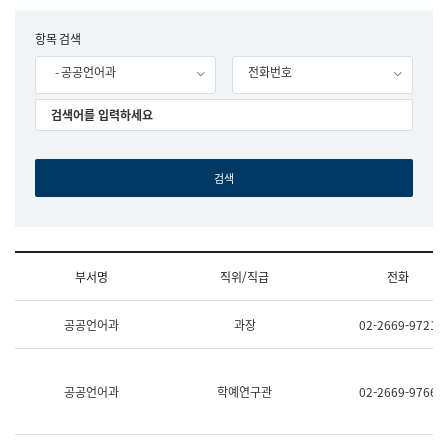
립
국
F
항목 검색
어
o
원
- 공공언어과
전화번호
r
조
m
직
도
국
어
원
원
장
기
획
연
수
부서명
직위/직급
전화
부
기
조
획
공공언어과
과장
02-2669-9721
직
운
및
영
업
과
무
공
공공언어과
학예연구관
02-2669-9766
소
공
개
언
(부
어
서
과