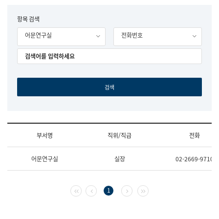
립
국
F
항목 검색
어
o
원
어문연구실
전화번호
r
조
m
직
도
국
어
원
원
장
기
획
연
수
부서명
직위/직급
전화
부
기
조
획
어문연구실
실장
02-2669-9710
직
운
및
영
업
과
무
공
첫 페이지
이전 페이지
다음 페이지
마지막 페이지
1
소
공
개
언
(부
어
서
과