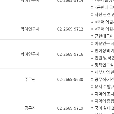
학예연구사
02-2669-9714
ㅇ <우리말샘>
ㅇ <근현대 
ㅇ 사전 관련 
ㅇ <국어 어원
학예연구사
02-2669-9712
ㅇ <국어 어원
ㅇ 근현대국어
ㅇ 어문연구 시
ㅇ 언어정책 기
학예연구사
02-2669-9716
ㅇ 민원 및 국
ㅇ 정책연구심
ㅇ 세부사업 관리
주무관
02-2669-9630
ㅇ 공무직·기간
ㅇ 문서 수발,
ㅇ 지역어 조사
ㅇ 지역어 종합
공무직
02-2669-9719
ㅇ 국어 실태 