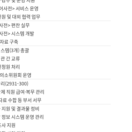
 감수 및 운영 지원
국어사전> 서비스 운영
민원 및 대외 협력 업무
사전> 편찬 실무
사전> 시스템 개발
자료 구축
스템(3개) 총괄
관 간 교류
민청원 처리
의소위원회 운영
(2931-300)
제 직원 급여·복무 관리
 자료 수합 등 부서 서무
 지원 및 결과물 정비
 정보 시스템 운영 관리
조사 지원