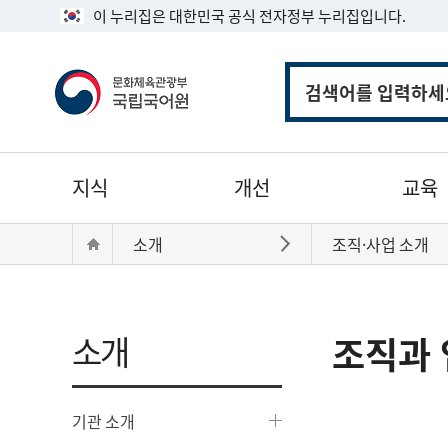
이 누리집은 대한민국 공식 전자정부 누리집입니다.
통
합
검
색
주
지식
개선
교육
메
뉴
현
Home
소개
조직·사업 소개
바로가기
재
위
치:
소개
조직과 
기관 소개