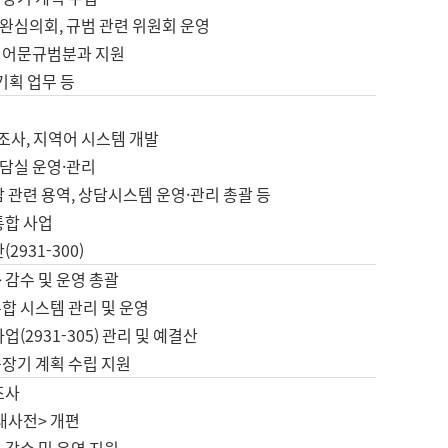
완심의회, 규범 관련 위원회 운영
 어문규범분과 지원
 기획 업무 등
업
 조사, 지역어 시스템 개발
담실 운영·관리
 관련 용역, 상담시스템 운영·관리 총괄 등
통합 사업
2931-300)
 감수 및 운영 총괄
합 시스템 관리 및 운영
업(2931-305) 관리 및 예결산
중장기 계획 수립 지원
조사
대사전> 개편