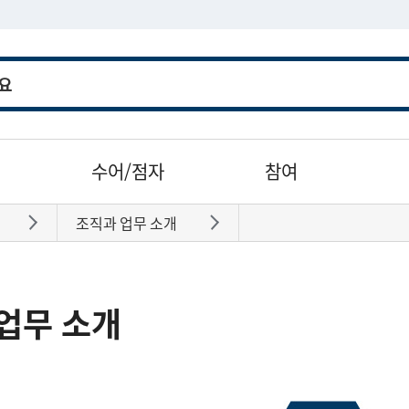
수어/점자
참여
조직과 업무 소개
바로가기
바로가기
업무 소개