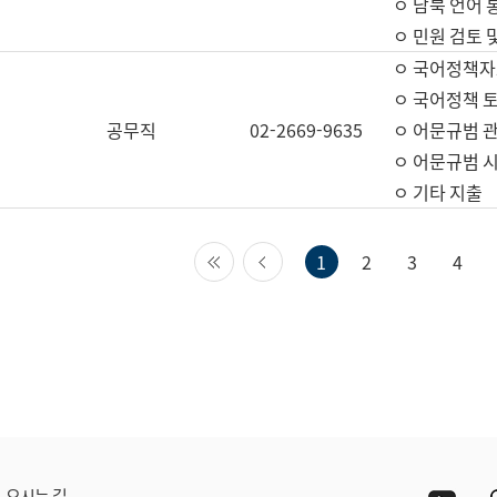
ㅇ 남북 언어 
ㅇ 민원 검토 
ㅇ 국어정책자
ㅇ 국어정책 
공무직
02-2669-9635
ㅇ 어문규범 
ㅇ 어문규범 
ㅇ 기타 지출
첫 페이지
이전 페이지
1
2
3
4
Yout
오시는 길