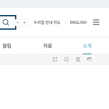
누리집 안내 지도
ENGLISH
전체 
축소
확대
알림
자료
소개
주소 복사
프린트
점자파일 내려받기
점자뷰어 보