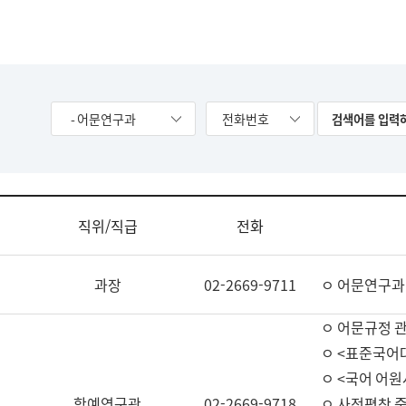
- 어문연구과
전화번호
직위/직급
전화
과장
02-2669-9711
ㅇ 어문연구과
ㅇ 어문규정 
ㅇ <표준국어
ㅇ <국어 어원
학예연구관
02-2669-9718
ㅇ 사전편찬 