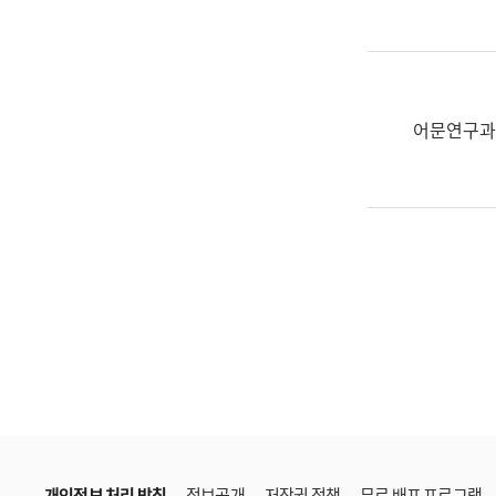
한
국
어
진
흥
어문연구과
과
수
어
점
자
진
흥
과
개인정보 처리 방침
정보공개
저작권 정책
무료 배포 프로그램