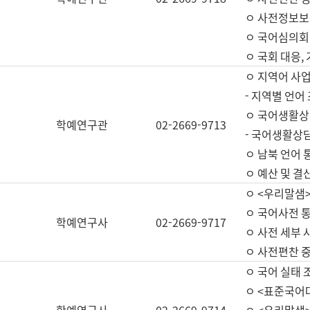
ㅇ 사전정보보
ㅇ 국어심의회
ㅇ 국회 대응,
ㅇ 지역어 사
- 지역별 언어
ㅇ 국어생활상
학예연구관
02-2669-9713
- 국어생활상담
ㅇ 남북 언어 
ㅇ 예산 및 결산(
ㅇ <우리말샘>
ㅇ 국어사전 통
학예연구사
02-2669-9717
ㅇ 사전 세부 사
ㅇ 사전편찬 
ㅇ 국어 실태 
ㅇ <표준국어