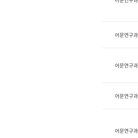
어문연구과
실
어
문
연
구
어문연구과
과
어
문
연
어문연구과
구
과
(사
전
어문연구과
팀)
언
어
정
보
어문연구과
과