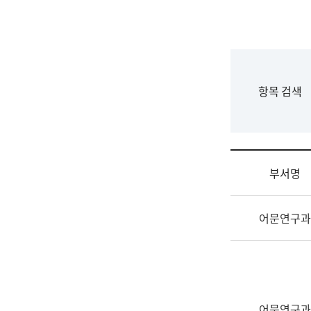
국
립
국
어
원
F
항목 검색
조
o
직
r
도
m
국
어
부서명
원
원
조
장
어문연구과
직
기
및
획
업
연
무
수
소
부
개
기
어문연구과