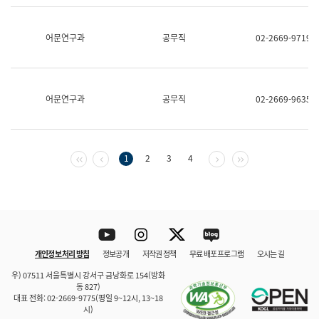
보
과
한
어문연구과
공무직
02-2669-9719
국
어
진
흥
과
어문연구과
공무직
02-2669-9635
수
어
점
자
진
첫 페이지
이전 페이지
다음 페이지
마지막 페이지
1
2
3
4
흥
과
Youtube
Instagram
Twitter
blog
개인정보 처리 방침
정보공개
저작권 정책
무료 배포 프로그램
오시는 길
바로 가기
문체부와 소속기관
우) 07511 서울특별시 강서구 금낭화로 154(방화
동 827)
대표 전화: 02-2669-9775(평일 9~12시, 13~18
시)