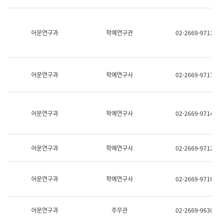
명,
교
직
육
위/
연
직
어문연구과
학예연구관
02-2669-9713
수
급,
과
전
어
화,
문
담
연
당
구
어문연구과
학예연구사
02-2669-9717
업
실
무)
어
문
연
어문연구과
학예연구사
02-2669-9714
구
과
어
문
어문연구과
학예연구사
02-2669-9712
연
구
과
(사
어문연구과
학예연구사
02-2669-9716
전
팀)
언
어
어문연구과
주무관
02-2669-9630
정