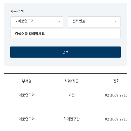
립
국
F
항목 검색
어
o
원
- 어문연구과
전화번호
r
조
m
직
도
국
어
원
원
장
기
획
연
수
부서명
직위/직급
전화
부
기
조
획
어문연구과
과장
02-2669-9711
직
운
및
영
업
과
무
공
소
공
어문연구과
학예연구관
02-2669-9718
개
언
(부
어
서
과