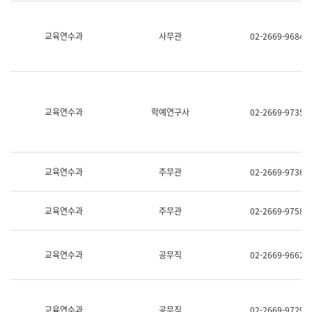
명,
교
직
육
위/
연
교육연수과
사무관
02-2669-9684
직
수
급,
과
전
어
화,
문
담
연
당
구
교육연수과
학예연구사
02-2669-9735
업
실
무)
어
문
연
구
교육연수과
주무관
02-2669-9736
과
어
문
교육연수과
주무관
02-2669-9758
연
구
과
(사
교육연수과
공무직
02-2669-9662
전
팀)
언
어
정
교육연수과
공무직
02-2669-9729