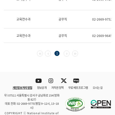
보
과
한
국
교육연수과
공무직
02-2669-9752
어
진
흥
과
교육연수과
공무직
02-2669-9645
수
어
점
자
첫 페이지
이전 페이지
다음 페이지
마지막 페이지
1
진
흥
과
Youtube
Instagram
Twitter
blog
개인정보 처리 방침
정보공개
저작권 정책
무료 배포 프로그램
오시는 길
바로 가기
문체부와 소속기관
우) 07511 서울특별시 강서구 금낭화로 154(방화
동 827)
대표 전화: 02-2669-9775(평일 9~12시, 13~18
시)
COPYRIGHT ⓒ National Institute of