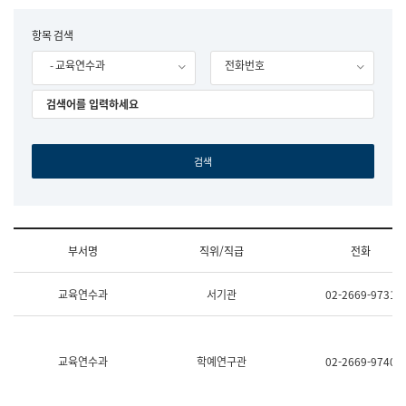
립
국
F
항목 검색
어
o
원
- 교육연수과
전화번호
r
조
m
직
도
국
어
원
원
장
기
획
연
수
부서명
직위/직급
전화
부
기
조
획
교육연수과
서기관
02-2669-9731
직
운
및
영
업
과
무
공
소
공
교육연수과
학예연구관
02-2669-9740
개
언
(부
어
서
과