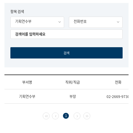
립
국
F
항목 검색
어
o
원
기획연수부
전화번호
r
조
m
직
도
국
어
원
원
장
기
획
연
수
부서명
직위/직급
전화
부
기
조
획
기획연수부
부장
02-2669-9730
직
운
및
영
업
과
무
공
첫 페이지
이전 페이지
다음 페이지
마지막 페이지
1
소
공
개
언
(부
어
서
과