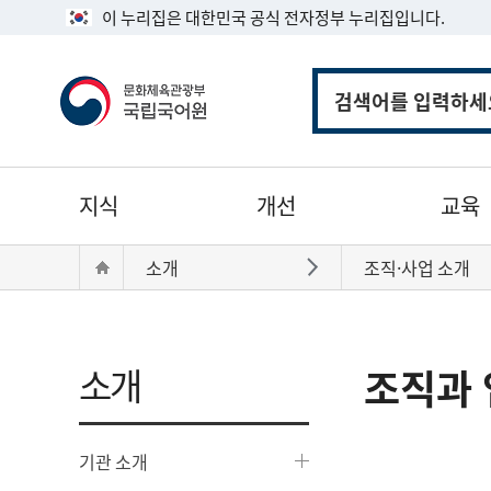
이 누리집은 대한민국 공식 전자정부 누리집입니다.
통
합
검
색
주
지식
개선
교육
메
뉴
현
Home
소개
조직·사업 소개
바로가기
재
위
치:
소개
조직과 
기관 소개