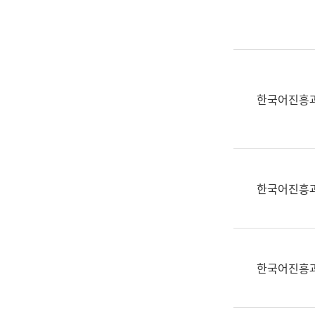
실
어
문
연
구
과
한국어진흥
어
문
연
구
과
한국어진흥
(사
전
팀)
언
어
한국어진흥
정
보
과