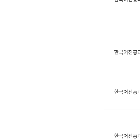
(부
획
서
운
명,
영
직
과
위/
공
직
공
급,
언
한국어진흥
전
어
화,
과
담
교
당
육
업
연
한국어진흥
무)
수
과
어
문
연
구
한국어진흥