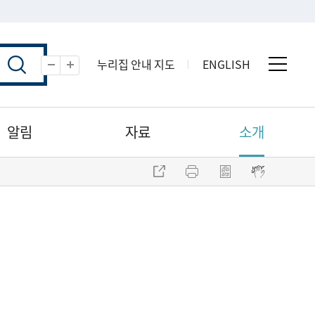
누리집 안내 지도
ENGLISH
전체 
축소
확대
알림
자료
소개
주소 복사
프린트
점자파일 내려받기
점자뷰어 보