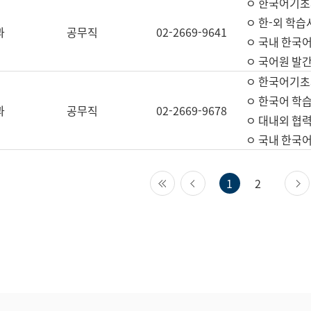
ㅇ 한국어기초
ㅇ 한-외 학습
과
공무직
02-2669-9641
ㅇ 국내 한국
ㅇ 국어원 발간
ㅇ 한국어기초
ㅇ 한국어 학
과
공무직
02-2669-9678
ㅇ 대내외 협력
ㅇ 국내 한국
첫 페이지
이전 페이지
1
2