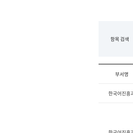
국
립
국
어
원
F
항목 검색
조
o
직
r
도
m
국
어
부서명
원
원
조
장
한국어진흥
직
기
및
획
업
연
무
수
소
부
개
기
한국어진흥