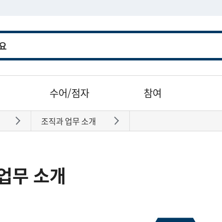
수어/점자
참여
조직과 업무 소개
바로가기
바로가기
업무 소개