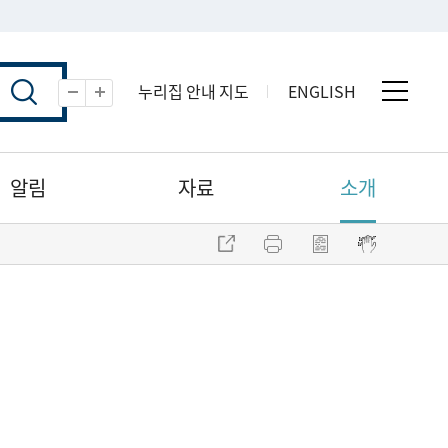
누리집 안내 지도
ENGLISH
전체 
축소
확대
알림
자료
소개
주소 복사
프린트
점자파일 내려받기
점자뷰어 보