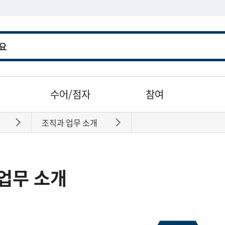
수어/점자
참여
조직과 업무 소개
바로가기
바로가기
업무 소개