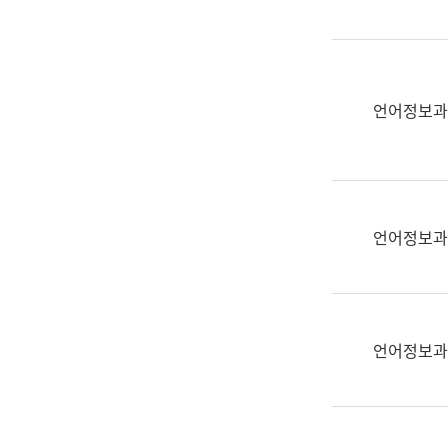
(부
획
서
운
명,
영
직
과
위/
언어정보과
공
직
공
급,
언
전
어
화,
과
담
교
언어정보과
당
육
업
연
무)
수
과
언어정보과
어
문
연
구