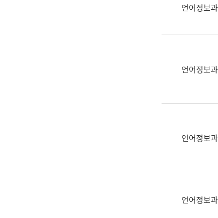
실
언어정보과
어
문
연
구
과
언어정보과
어
문
연
구
과
(사
언어정보과
전
팀)
언
어
정
언어정보과
보
과