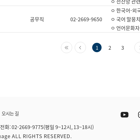
ㅇ 전산망 관련
ㅇ 한국어-외
공무직
02-2669-9650
ㅇ 국어 말뭉치
ㅇ 언어문화자원
첫 페이지
이전 페이지
1
2
3
Yout
오시는 길
전화: 02-2669-9775(평일 9~12시, 13~18시)
guage ALL RIGHTS RESERVED.