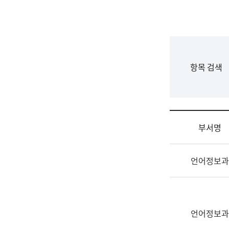
국
립
국
어
원
F
항목 검색
조
o
직
r
도
m
국
어
부서명
원
원
조
장
언어정보과
직
기
및
획
업
연
무
수
소
언어정보과
부
개
기