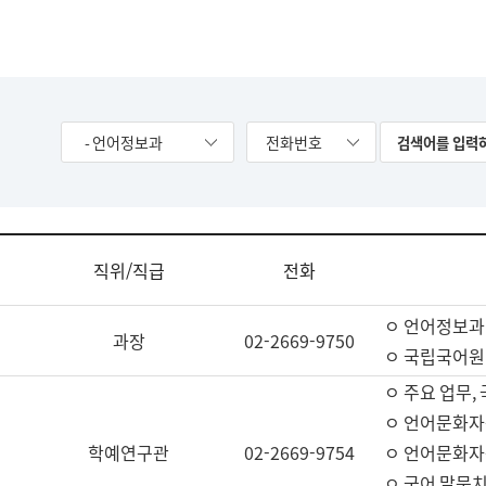
- 언어정보과
전화번호
직위/직급
전화
ㅇ 언어정보과
과장
02-2669-9750
ㅇ 국립국어원
ㅇ 주요 업무,
ㅇ 언어문화자
학예연구관
02-2669-9754
ㅇ 언어문화자
ㅇ 국어 말뭉치