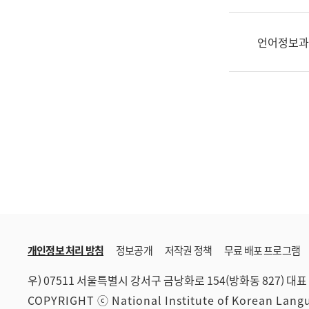
한
국
어
언어정보과
진
흥
과
수
어
점
자
진
흥
과
개인정보 처리 방침
정보공개
저작권 정책
무료 배포 프로그램
우) 07511 서울특별시 강서구 금낭화로 154(방화동 827)
대표 
COPYRIGHT ⓒ National Institute of Korean Lan