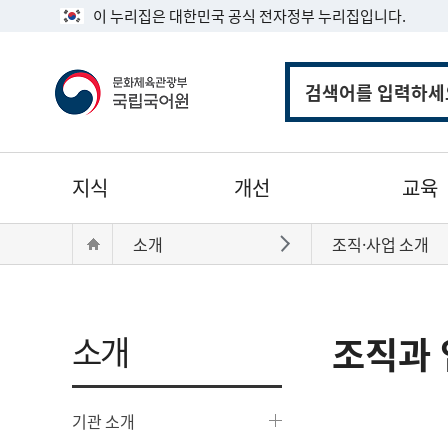
이 누리집은 대한민국 공식 전자정부 누리집입니다.
통
합
검
색
주
지식
개선
교육
메
뉴
현
Home
소개
조직·사업 소개
바로가기
재
위
치:
소개
조직과 
기관 소개