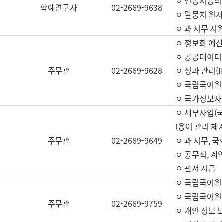
ㅇ 인공지능의
학예연구사
02-2669-9638
ㅇ 말뭉치 원자
ㅇ 과 서무 지
ㅇ 정보화 예산
ㅇ 공공데이터 
주무관
02-2669-9628
ㅇ 성과 관리(
ㅇ 국립국어원
ㅇ 국가정보자
ㅇ 세부사업(
(용어 관리 체
주무관
02-2669-9649
ㅇ 과 서무, 
ㅇ 공무직, 계
ㅇ 관서 지급
ㅇ 국립국어원
ㅇ 국립국어원
주무관
02-2669-9759
ㅇ 개인 정보 