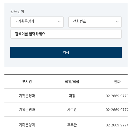
립
국
F
항목 검색
어
o
원
- 기획운영과
전화번호
r
조
m
직
도
국
어
원
원
장
기
획
연
수
부서명
직위/직급
전화
부
기
조
획
기획운영과
과장
02-2669-9770
직
운
및
영
업
과
기획운영과
사무관
02-2669-9772
무
공
소
공
개
언
기획운영과
주무관
02-2669-9774
(부
어
서
과