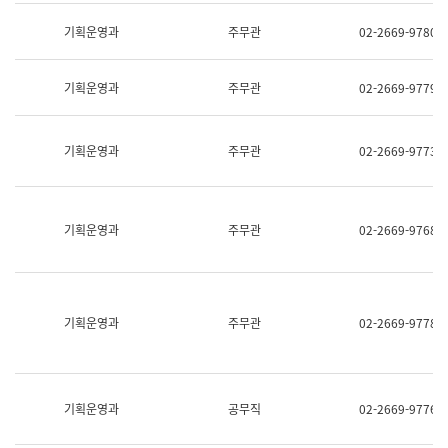
명,
교
직
기획운영과
주무관
02-2669-9780
육
위/
연
직
수
급,
과
기획운영과
주무관
02-2669-9779
전
어
화,
문
담
연
당
기획운영과
주무관
02-2669-9773
구
업
실
무)
어
문
연
기획운영과
주무관
02-2669-9768
구
과
어
문
연
구
기획운영과
주무관
02-2669-9778
과
(사
전
팀)
언
기획운영과
공무직
02-2669-9776
어
정