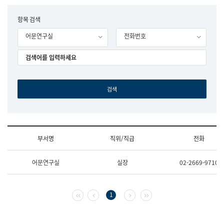
립
국
F
항목 검색
어
o
원
어문연구실
전화번호
r
조
m
직
도
국
어
원
원
장
기
획
연
수
부서명
직위/직급
전화
부
기
조
획
어문연구실
실장
02-2669-9710
직
운
및
영
업
과
무
공
첫 페이지
이전 페이지
다음 페이지
마지막 페이지
1
소
공
개
언
(부
어
서
과