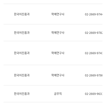
명,
교
직
육
위/
연
한국어진흥과
학예연구사
02-2669-9744
직
수
급,
과
전
어
화,
문
담
연
한국어진흥과
학예연구사
02-2669-9782
당
구
업
실
무)
어
문
연
한국어진흥과
학예연구사
02-2669-9743
구
과
어
문
연
한국어진흥과
학예연구사
02-2669-9786
구
과
(사
전
팀)
한국어진흥과
공무직
02-2669-9631
언
어
정