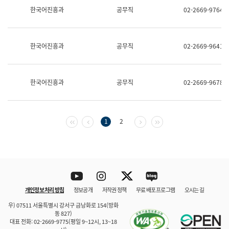
보
한국어진흥과
공무직
02-2669-9764
과
한
국
어
한국어진흥과
공무직
02-2669-9641
진
흥
과
수
한국어진흥과
공무직
02-2669-9678
어
점
자
진
흥
첫 페이지
이전 페이지
다음 페이지
마지막 페이지
1
2
과
Youtube
Instagram
Twitter
blog
개인정보 처리 방침
정보공개
저작권 정책
무료 배포 프로그램
오시는 길
바로 가기
문체부와 소속기관
우) 07511 서울특별시 강서구 금낭화로 154(방화
동 827)
대표 전화: 02-2669-9775(평일 9~12시, 13~18