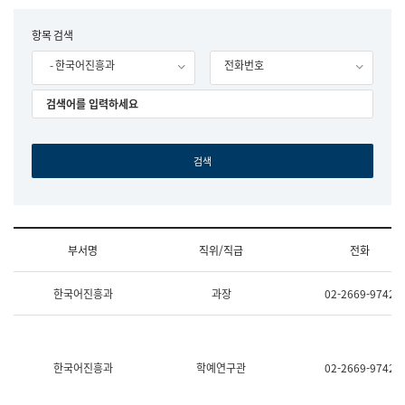
립
국
F
항목 검색
어
o
원
- 한국어진흥과
전화번호
r
조
m
직
도
국
어
원
원
장
기
획
연
수
부서명
직위/직급
전화
부
기
조
획
한국어진흥과
과장
02-2669-9742
직
운
및
영
업
과
무
공
소
공
한국어진흥과
학예연구관
02-2669-9742
개
언
(부
어
서
과