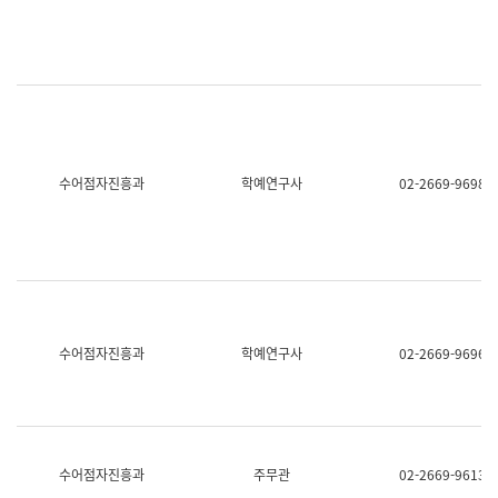
명,
교
직
육
위/
연
직
수
급,
과
전
어
화,
문
담
연
당
구
수어점자진흥과
학예연구사
02-2669-9698
업
실
무)
어
문
연
구
과
어
문
연
수어점자진흥과
학예연구사
02-2669-9696
구
과
(사
전
팀)
언
어
수어점자진흥과
주무관
02-2669-9613
정