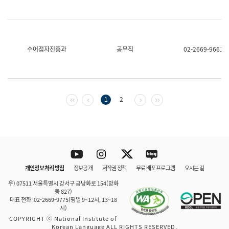
수어점자진흥과
공무직
02-2669-9661
첫 페이지
이전 페이지
다음 페이지
마지막 페이지
1
2
Youtube
Instagram
Twitter
blog
개인정보 처리 방침
정보공개
저작권 정책
무료 배포 프로그램
오시는 길
바로 가기
문체부와 소속기관
우) 07511 서울특별시 강서구 금낭화로 154(방화
동 827)
대표 전화: 02-2669-9775(평일 9~12시, 13~18
시)
COPYRIGHT ⓒ National Institute of
Korean Language ALL RIGHTS RESERVED.