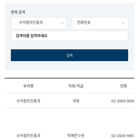
립
국
F
항목 검색
어
o
원
- 수어점자진흥과
전화번호
r
조
m
직
도
국
어
원
원
장
기
획
연
수
부서명
직위/직급
전화
부
기
조
획
수어점자진흥과
과장
02-2669-9690
직
운
및
영
업
과
무
공
소
공
개
언
(부
어
수어점자진흥과
학예연구관
02-2669-9691
서
과