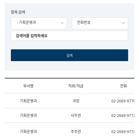
립
국
F
항목 검색
어
o
원
- 기획운영과
전화번호
r
조
m
직
도
국
어
원
원
장
기
획
연
수
부서명
직위/직급
전화
부
기
조
획
기획운영과
과장
02-2669-9770
직
운
및
영
업
과
기획운영과
사무관
02-2669-9772
무
공
소
공
개
언
기획운영과
주무관
02-2669-9774
(부
어
서
과