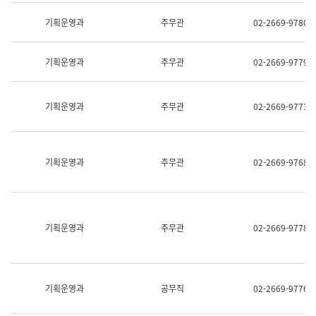
명,
교
직
기획운영과
주무관
02-2669-9780
육
위/
연
직
수
급,
과
기획운영과
주무관
02-2669-9779
전
어
화,
문
담
연
당
기획운영과
주무관
02-2669-9773
구
업
실
무)
어
문
연
기획운영과
주무관
02-2669-9768
구
과
어
문
연
구
기획운영과
주무관
02-2669-9778
과
(사
전
팀)
언
기획운영과
공무직
02-2669-9776
어
정