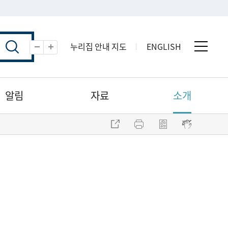
누리집 안내 지도
ENGLISH
전체 
축소
확대
알림
자료
소개
주소 복사
프린트
점자파일 내려받기
점자뷰어 보