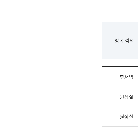
국
립
국
어
원
F
항목 검색
조
o
직
r
도
m
국
어
부서명
원
원
조
장
원장실
직
기
및
획
업
연
원장실
무
수
소
부
개
기