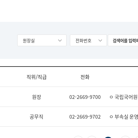
원장실
전화번호
직위/직급
전화
원장
02-2669-9700
ㅇ 국립국어원
공무직
02-2669-9702
ㅇ 부속실 운