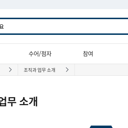
수어/점자
참여
조직과 업무 소개
바로가기
바로가기
업무 소개