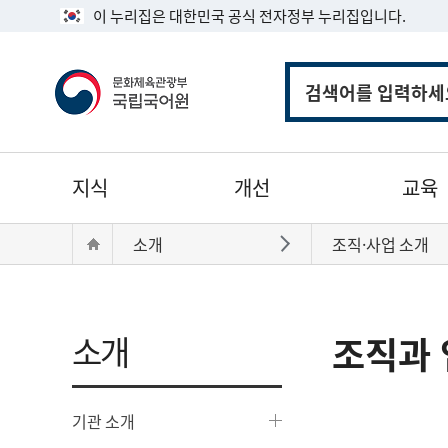
이 누리집은 대한민국 공식 전자정부 누리집입니다.
통
합
검
색
주
지식
개선
교육
메
뉴
현
Home
소개
조직·사업 소개
바로가기
재
위
치:
소개
조직과 
기관 소개