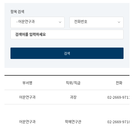
립
국
F
항목 검색
어
o
원
- 어문연구과
전화번호
r
조
m
직
도
국
어
원
원
장
기
획
연
수
부서명
직위/직급
전화
부
기
조
획
어문연구과
과장
02-2669-9711
직
운
및
영
업
과
무
공
소
공
어문연구과
학예연구관
02-2669-9718
개
언
(부
어
서
과