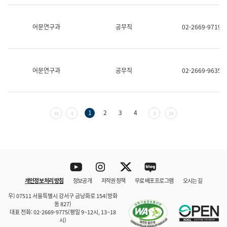
보
과
한
어문연구과
공무직
02-2669-9719
국
어
진
흥
과
어문연구과
공무직
02-2669-9635
수
어
점
자
진
첫 페이지
이전 페이지
다음 페이지
마지막 페이지
1
2
3
4
흥
과
Youtube
Instagram
Twitter
blog
개인정보 처리 방침
정보공개
저작권 정책
무료 배포 프로그램
오시는 길
바로 가기
문체부와 소속기관
우) 07511 서울특별시 강서구 금낭화로 154(방화
동 827)
대표 전화: 02-2669-9775(평일 9~12시, 13~18
시)