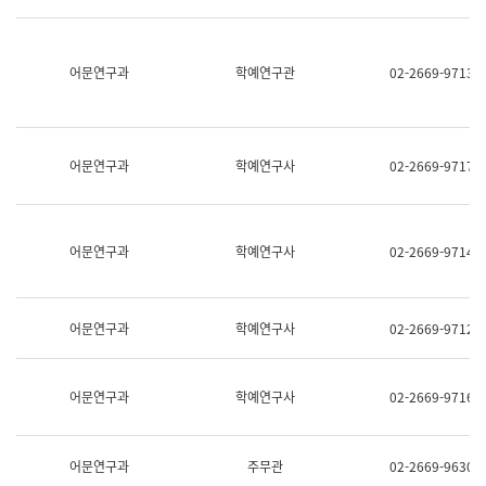
명,
교
직
육
위/
연
직
어문연구과
학예연구관
02-2669-9713
수
급,
과
전
어
화,
문
담
연
당
구
어문연구과
학예연구사
02-2669-9717
업
실
무)
어
문
연
어문연구과
학예연구사
02-2669-9714
구
과
어
문
어문연구과
학예연구사
02-2669-9712
연
구
과
(사
어문연구과
학예연구사
02-2669-9716
전
팀)
언
어
어문연구과
주무관
02-2669-9630
정