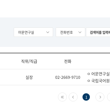
어문연구실
전화번호
직위/직급
전화
ㅇ 어문연구실
실장
02-2669-9710
ㅇ 국립국어원
첫 페이지
이전 페이지
다
1