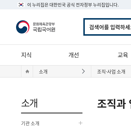
이 누리집은 대한민국 공식 전자정부 누리집입니다.
통
합
검
색
주
지식
개선
교육
메
뉴
현
Home
소개
조직·사업 소개
바로가기
재
위
치:
소개
조직과 
기관 소개