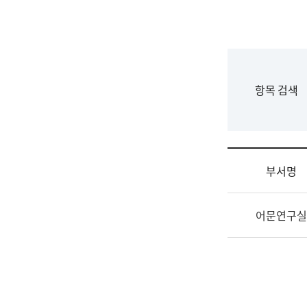
국
립
국
어
원
F
항목 검색
조
o
직
r
도
m
국
어
부서명
원
원
조
장
어문연구실
직
기
및
획
업
연
무
수
소
부
개
기