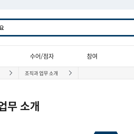
수어/점자
참여
조직과 업무 소개
바로가기
바로가기
업무 소개