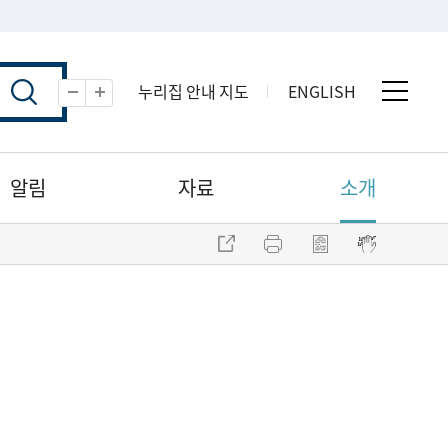
누리집 안내 지도
ENGLISH
전체 
축소
확대
알림
자료
소개
주소 복사
프린트
점자파일 내려받기
점자뷰어 보