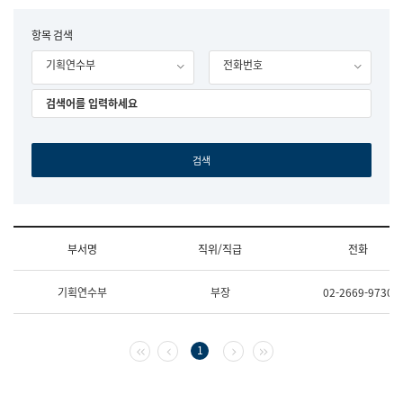
립
국
F
항목 검색
어
o
원
기획연수부
전화번호
r
조
m
직
도
국
어
원
원
장
기
획
연
수
부서명
직위/직급
전화
부
기
조
획
기획연수부
부장
02-2669-9730
직
운
및
영
업
과
무
공
첫 페이지
이전 페이지
다음 페이지
마지막 페이지
1
소
공
개
언
(부
어
서
과