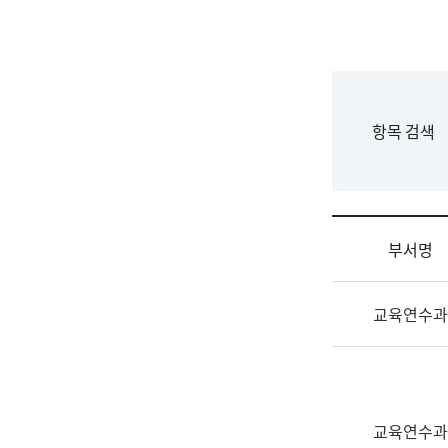
국
립
국
어
원
F
항목 검색
조
o
직
r
도
m
국
어
부서명
원
원
조
장
교육연수과
직
기
및
획
업
연
무
수
소
부
교육연수과
개
기