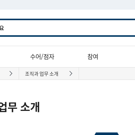
수어/점자
참여
조직과 업무 소개
바로가기
바로가기
업무 소개