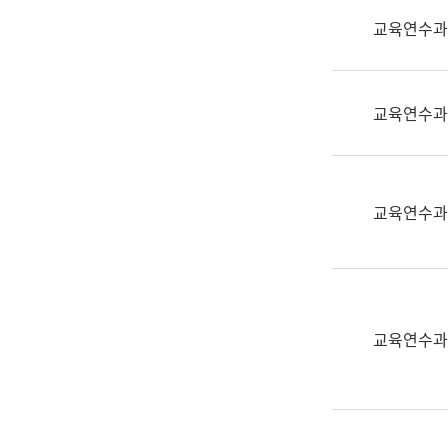
실
교육연수과
어
문
연
구
교육연수과
과
어
문
연
교육연수과
구
과
(사
전
팀)
교육연수과
언
어
정
보
과