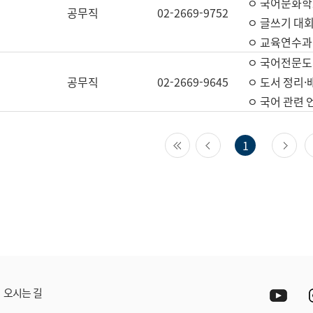
ㅇ 국어문화학
공무직
02-2669-9752
ㅇ 글쓰기 대회
ㅇ 교육연수과
ㅇ 국어전문도
공무직
02-2669-9645
ㅇ 도서 정리·
ㅇ 국어 관련
첫 페이지
이전 페이지
다
1
Yout
오시는 길