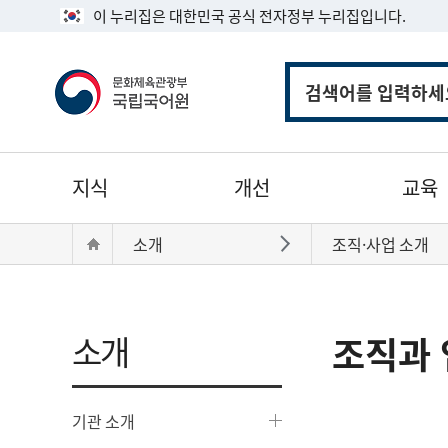
이 누리집은 대한민국 공식 전자정부 누리집입니다.
통
합
검
색
주
지식
개선
교육
메
뉴
현
Home
소개
조직·사업 소개
바로가기
재
위
치:
소개
조직과 
기관 소개