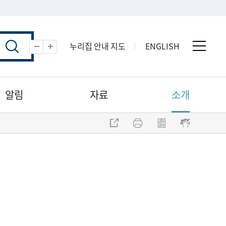
누리집 안내 지도
ENGLISH
전체 
축소
확대
알림
자료
소개
주소 복사
프린트
점자파일 내려받기
점자뷰어 보