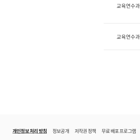
한
교육연수과
국
어
진
흥
교육연수과
과
수
어
점
자
진
흥
과
개인정보 처리 방침
정보공개
저작권 정책
무료 배포 프로그램