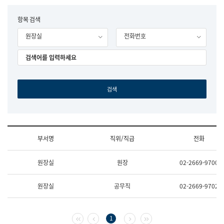
립
국
F
항목 검색
어
o
원
원장실
전화번호
r
조
m
직
도
국
어
원
원
장
기
획
연
수
부서명
직위/직급
전화
부
기
조
획
원장실
원장
02-2669-9700
직
운
및
영
업
과
원장실
공무직
02-2669-9702
무
공
소
공
개
언
(부
어
첫 페이지
이전 페이지
다음 페이지
마지막 페이지
1
서
과