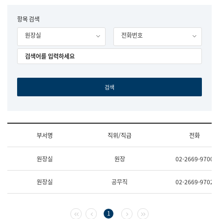
립
국
F
항목 검색
어
o
원
원장실
전화번호
r
조
m
직
도
국
어
원
원
장
기
획
연
수
부서명
직위/직급
전화
부
기
조
획
원장실
원장
02-2669-9700
직
운
및
영
업
과
원장실
공무직
02-2669-9702
무
공
소
공
개
언
(부
어
첫 페이지
이전 페이지
다음 페이지
마지막 페이지
1
서
과