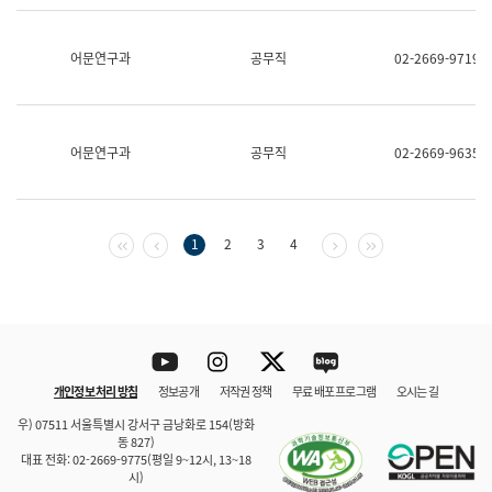
보
과
한
어문연구과
공무직
02-2669-9719
국
어
진
흥
과
어문연구과
공무직
02-2669-9635
수
어
점
자
진
첫 페이지
이전 페이지
다음 페이지
마지막 페이지
1
2
3
4
흥
과
Youtube
Instagram
Twitter
blog
개인정보 처리 방침
정보공개
저작권 정책
무료 배포 프로그램
오시는 길
바로 가기
문체부와 소속기관
우) 07511 서울특별시 강서구 금낭화로 154(방화
동 827)
대표 전화: 02-2669-9775(평일 9~12시, 13~18
시)