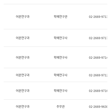
명,
교
직
육
위/
연
직
어문연구과
학예연구관
02-2669-9713
수
급,
과
전
어
화,
문
담
연
당
구
어문연구과
학예연구사
02-2669-9717
업
실
무)
어
문
연
어문연구과
학예연구사
02-2669-9714
구
과
어
문
어문연구과
학예연구사
02-2669-9712
연
구
과
(사
어문연구과
학예연구사
02-2669-9716
전
팀)
언
어
어문연구과
주무관
02-2669-9630
정