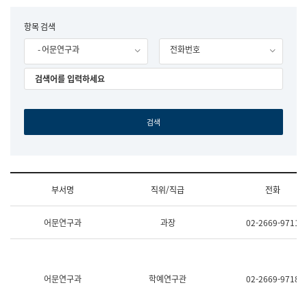
립
국
F
항목 검색
어
o
원
- 어문연구과
전화번호
r
조
m
직
도
국
어
원
원
장
기
획
연
수
부서명
직위/직급
전화
부
기
조
획
어문연구과
과장
02-2669-9711
직
운
및
영
업
과
무
공
소
공
어문연구과
학예연구관
02-2669-9718
개
언
(부
어
서
과