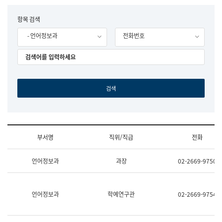
립
국
F
항목 검색
어
o
원
- 언어정보과
전화번호
r
조
m
직
도
국
어
원
원
장
기
획
연
수
부서명
직위/직급
전화
부
기
조
획
언어정보과
과장
02-2669-9750
직
운
및
영
업
과
무
공
언어정보과
학예연구관
02-2669-9754
소
공
개
언
(부
어
서
과