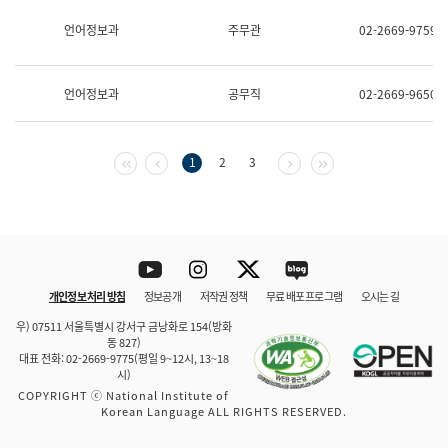
보
과
언어정보과
주무관
02-2669-9759
한
국
어
언어정보과
공무직
02-2669-9650
진
흥
과
수
첫 페이지
이전 페이지
다음 페이지
마지막 페이지
1
2
3
어
점
자
진
흥
과
Youtube
Instagram
Twitter
blog
개인정보 처리 방침
정보공개
저작권 정책
무료 배포 프로그램
오시는 길
바로 가기
문체부와 소속기관
우) 07511 서울특별시 강서구 금낭화로 154(방화
동 827)
대표 전화: 02-2669-9775(평일 9~12시, 13~18
시)
COPYRIGHT ⓒ National Institute of
Korean Language ALL RIGHTS RESERVED.