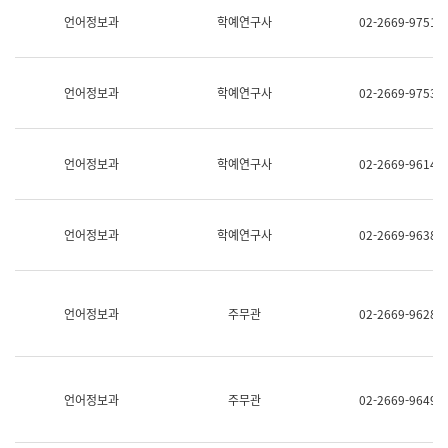
명,
교
언어정보과
학예연구사
02-2669-9751
직
육
위/
연
직
수
급,
과
언어정보과
학예연구사
02-2669-9753
전
어
화,
문
담
연
당
구
언어정보과
학예연구사
02-2669-9614
업
실
무)
어
문
연
언어정보과
학예연구사
02-2669-9638
구
과
어
문
연
언어정보과
주무관
02-2669-9628
구
과
(사
전
팀)
언어정보과
주무관
02-2669-9649
언
어
정